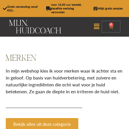
Ga
voor 16.00 uur besteld,
Gratis verzending vanaf
naar
dezelfde werkdag
Altijd gratis samples
€50,-
verzonden
de
inhoud
Menu
0
Winkel
MERKEN
In mijn webshop kies ik voor merken waar ik achter sta en
in geloof. Op basis van huidverbetering, met zuivere en
natuurlijke ingrediënten die echt wat voor je huid
betekenen. Ze gaan de diepte in en irriteren de huid niet.
Bekijk alles uit deze categorie