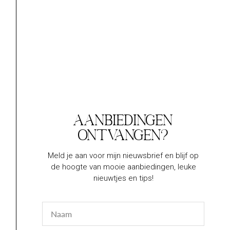
€
59,80
€
44,00
Lees verder
Lees verder
Aanbiedingen
ontvangen?
COUPEROSE
Meld je aan voor mijn nieuwsbrief en blijf op
COUPEROSE
THERAPY FLUID
de hoogte van mooie aanbiedingen, leuke
THERAPY SERUM 2
nieuwtjes en tips!
€
59,80
€
41,40
Lees verder
Naam
Lees verder