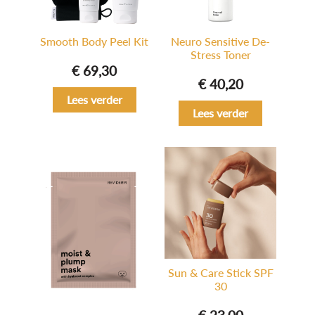
Smooth Body Peel Kit
Neuro Sensitive De-
Stress Toner
€
69,30
€
40,20
Lees verder
Lees verder
Sun & Care Stick SPF
30