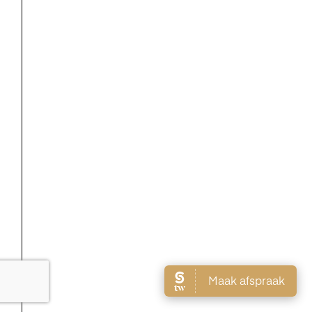
LIPID-BALANCE
360º PROTECTION
CLEANSING OIL
CREAM
€
36,25
€
73,60
Lees verder
Lees verder
RECHARGE DAY
BARRIER NIGHT
FLUID
€
93,00
€
91,00