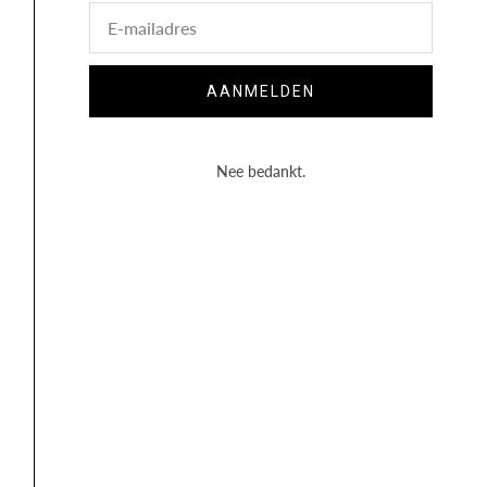
E-
mail
AANMELDEN
Nee bedankt.
RECHARGE NIGHT
COUPEROSE
FLUID
THERAPY SERUM 1
€
95,00
€
41,40
Lees verder
Lees verder