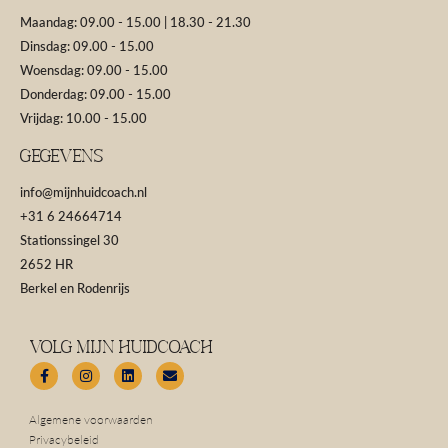
Maandag: 09.00 - 15.00 | 18.30 - 21.30
Dinsdag: 09.00 - 15.00
Woensdag: 09.00 - 15.00
Donderdag: 09.00 - 15.00
Vrijdag: 10.00 - 15.00
GEGEVENS
info@mijnhuidcoach.nl
+31 6 24664714
Stationssingel 30
2652 HR
Berkel en Rodenrijs
Volg Mijn Huidcoach
F
I
L
E
a
n
i
n
c
s
n
v
Algemene voorwaarden
e
t
k
e
b
a
e
l
Privacybeleid