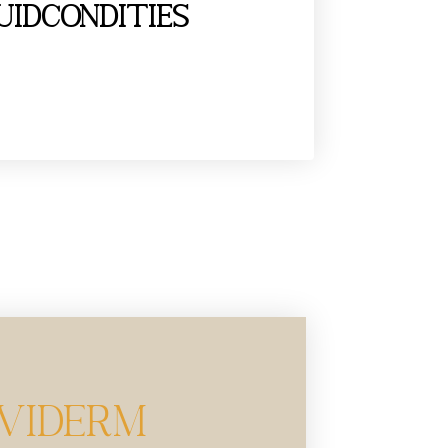
uidcondities
VIDERM