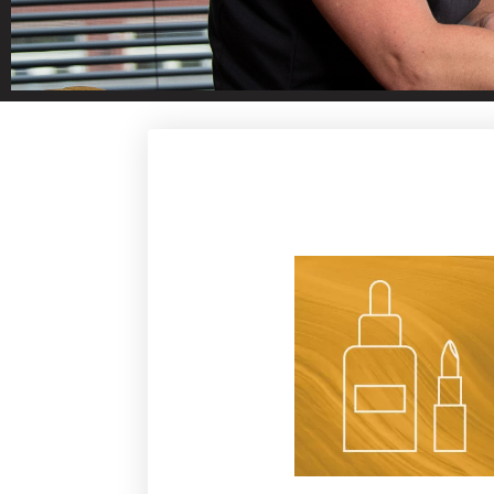
Welk
Ontdek hier alle pr
op jouw huidcondit
het kie