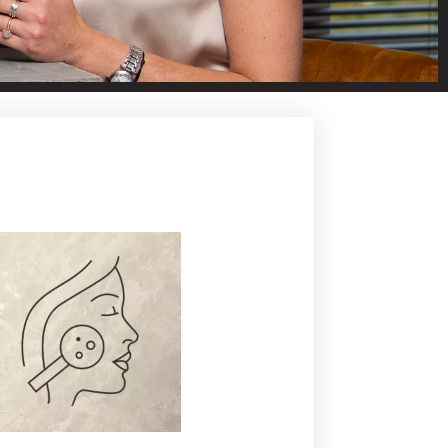
p van
dverbetering. Filter
k help je graag met
uw huid!