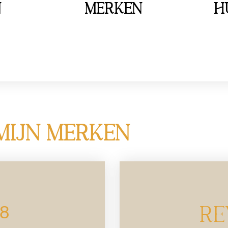
n
Merken
H
MIJN MERKEN
8
RE