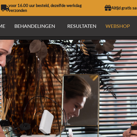
voor 16.00 uur besteld, dezelfde werkdag
Altijd gratis s
verzonden
ME
BEHANDELINGEN
RESULTATEN
WEBSHOP