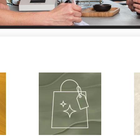
om op de websho
Mijn Huidcoach
oducten van Medik8 & Reviderm voor natuurlijke hui
ie en vind de juiste producten. Kom je er niet uit? I
zen van het perfecte product in combinatie met jo
Contact met Linda