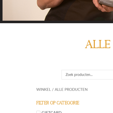
VIND 
ALLE
Vind je het lastig
huidprobleem of pr
Search
...
WINKEL
/ ALLE PRODUCTEN
Filter op categorie
GIFTCARD