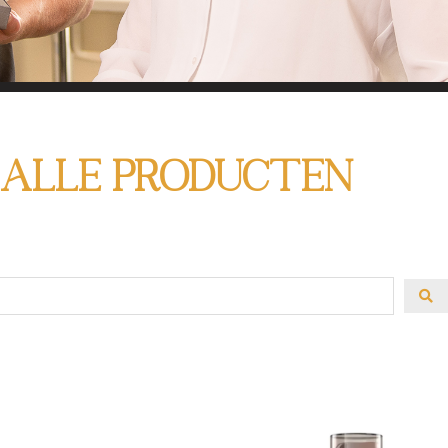
HIER ALLE PRODUCT
 ALLE PRODUCTEN
MIJN HUIDCOACH
 om het juiste product te kiezen? Gebruik de filter a
oduct te zoeken. En heb je advies nodig? Of heb j
Laat het me weten!
Contact met Linda