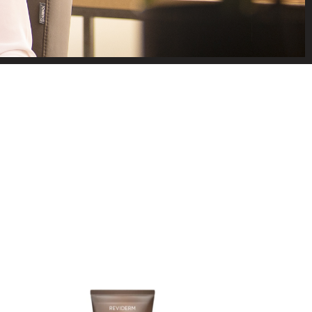
EN VAN
an de zijkant om op
e gewoon een vraag?