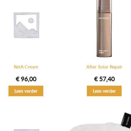
RetA Cream
After Solar Repair
€
96,00
€
57,40
Lees verder
Lees verder