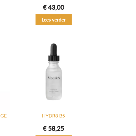
€
43,00
Lees verder
NGE
HYDR8 B5
€
58,25