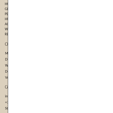
HOME
GEZICHTSBEHANDELINGEN
PERMANENTE MAKE-UP
HUIDVERBETERINGSTRAJECT
ACNE BEHANDELING
WEBSHOP
RESULTATEN
Openinstijden
Maandag: 09.00 - 15.00 | 18.30 - 21.30
Dinsdag: 09.00 - 15.00
Woensdag: 09.00 - 15.00
Donderdag: 09.00 - 15.00
Vrijdag: 10.00 - 15.00
GEGEVENS
info@mijnhuidcoach.nl
+31 6 24664714
Stationssingel 30