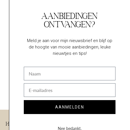
oktober 2024
september 2024
Aanbiedingen
augustus 2024
ontvangen?
juli 2024
juni 2024
mei 2024
Meld je aan voor mijn nieuwsbrief en blijf op
april 2024
de hoogte van mooie aanbiedingen, leuke
nieuwtjes en tips!
Naam
Categorieën
E-
Niet gecategoriseerd
mail
AANMELDEN
Handige Links
Nee bedankt.