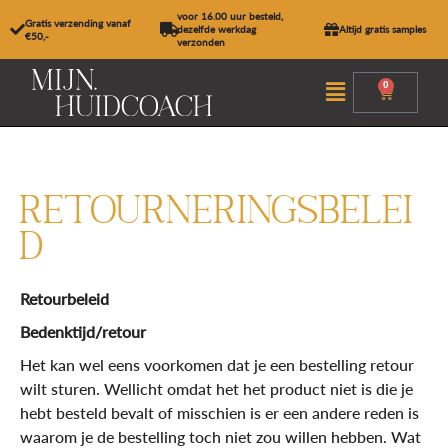
Ga
voor 16.00 uur besteld,
Gratis verzending vanaf
naar
dezelfde werkdag
Altijd gratis samples
€50,-
verzonden
de
inhoud
Menu
0
Winkel
Retourneringsbelei
d
Retourbeleid
Bedenktijd/retour
Het kan wel eens voorkomen dat je een bestelling retour
wilt sturen. Wellicht omdat het het product niet is die je
hebt besteld bevalt of misschien is er een andere reden is
waarom je de bestelling toch niet zou willen hebben. Wat