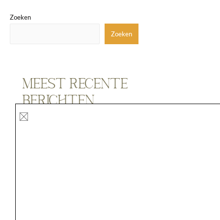
Zoeken
Zoeken
Meest recente
berichten
IDUN Minerals, de make-up die jouw huid begrijpt
Nieuw jaar, nieuwe start voor je huid
Strakkere, jongere huid zonder botox, fillers of operatie
Natuurlijke make-up die je huid verzorgt, niet verstopt
Na één keer sporten een sixpack
Recente reacties