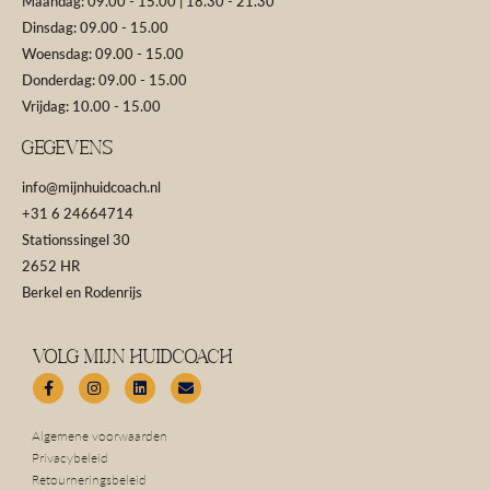
Maandag: 09.00 - 15.00 | 18.30 - 21.30
Dinsdag: 09.00 - 15.00
Woensdag: 09.00 - 15.00
Donderdag: 09.00 - 15.00
Vrijdag: 10.00 - 15.00
GEGEVENS
info@mijnhuidcoach.nl
+31 6 24664714
Stationssingel 30
2652 HR
Berkel en Rodenrijs
Volg Mijn Huidcoach
F
I
L
E
a
n
i
n
c
s
n
v
Algemene voorwaarden
e
t
k
e
b
a
e
l
Privacybeleid
o
g
d
o
Retourneringsbeleid
o
r
i
p