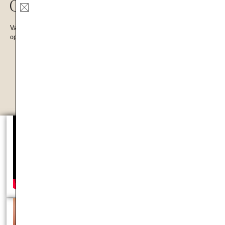
ONLINE HUIDCONSULT
Vanaf nu kan je ook online bij Mijn Huidcoach terecht! Deze huidbegeleiding
op afstand begint met een gratis kennismaking.
VANAF NU BESCHIKBAAR
MELD JE AAN