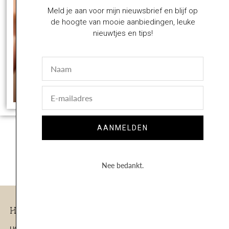
Meld je aan voor mijn nieuwsbrief en blijf op
de hoogte van mooie aanbiedingen, leuke
nieuwtjes en tips!
Naam
E-
mail
AANMELDEN
Nee bedankt.
Volg op Instagram
Handige Links