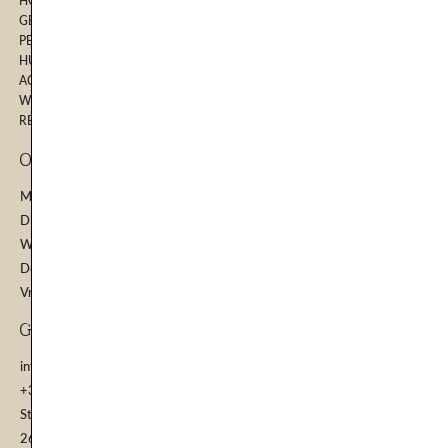
HOME
GEZICHTSBEHANDELINGEN
PERMANENTE MAKE-UP
HUIDVERBETERINGSTRAJECT
ACNE BEHANDELING
WEBSHOP
RESULTATEN
Openinstijden
Maandag: 09.00 - 15.00 | 18.30 - 21.30
Dinsdag: 09.00 - 15.00
Woensdag: 09.00 - 15.00
Donderdag: 09.00 - 15.00
Vrijdag: 10.00 - 15.00
GEGEVENS
info@mijnhuidcoach.nl
+31 6 24664714
Stationssingel 30
2652 HR