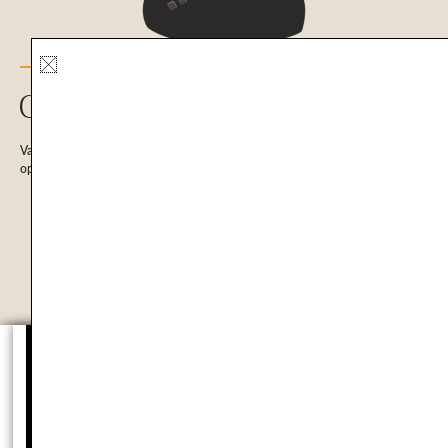
ONLINE HUIDCONSULT
Vanaf nu kan je ook online bij Mijn Huidcoach terecht! Deze huidbegeleiding
op afstand begint met een gratis kennismaking.
VANAF NU BESCHIKBAAR
MELD JE AAN