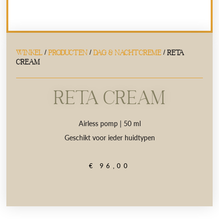
WINKEL
/
PRODUCTEN
/
DAG & NACHTCREME
/ RetA
Cream
RetA Cream
Airless pomp | 50 ml
Geschikt voor ieder huidtypen
€
96,00