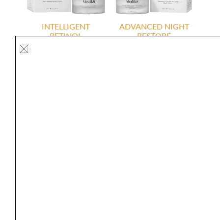
INTELLIGENT
ADVANCED NIGHT
RETINOL
RESTORE
SMOOTHING NIGHT
CREAM
€
73,65
€
69,95
Lees verder
Lees verder
DAILY RADIANCE
ADVANCED DAY
VITAMIN C
TOTAL PROTECT SPF