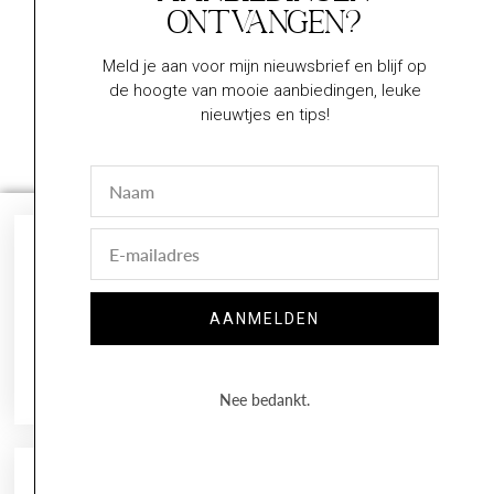
ontvangen?
€
46,80
Lees verder
Meld je aan voor mijn nieuwsbrief en blijf op
de hoogte van mooie aanbiedingen, leuke
nieuwtjes en tips!
Naam
E-
mail
AANMELDEN
Nee bedankt.