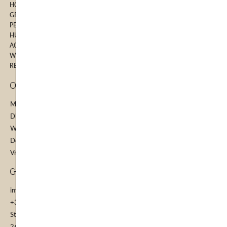
HOME
GEZICHTSBEHANDELINGEN
PERMANENTE MAKE-UP
HUIDVERBETERINGSTRAJECT
ACNE BEHANDELING
WEBSHOP
RESULTATEN
Openinstijden
Maandag: 09.00 - 15.00 | 18.30 - 21.30
Dinsdag: 09.00 - 15.00
Woensdag: 09.00 - 15.00
Donderdag: 09.00 - 15.00
Vrijdag: 10.00 - 15.00
GEGEVENS
info@mijnhuidcoach.nl
+31 6 24664714
Stationssingel 30
2652 HR