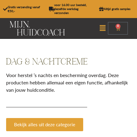
Ga
voor 16.00 uur besteld,
Gratis verzending vanaf
naar
dezelfde werkdag
Altijd gratis samples
€50,-
verzonden
de
inhoud
Menu
0
Winkel
DAG & NACHTCREME
Voor herstel ’s nachts en bescherming overdag. Deze
producten hebben allemaal een eigen functie, afhankelijk
van jouw huidconditie.
Bekijk alles uit deze categorie