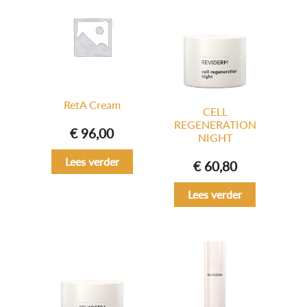
RetA Cream
CELL
REGENERATION
€
96,00
NIGHT
Lees verder
€
60,80
Lees verder