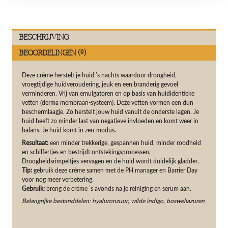
Beschrijving
Beoordelingen (0)
Deze crème herstelt je huid ’s nachts waardoor droogheid,
vroegtijdige huidveroudering, jeuk en een branderig gevoel
verminderen. Vrij van emulgatoren en op basis van huididentieke
vetten (derma membraan-systeem). Deze vetten vormen een dun
beschermlaagje. Zo herstelt jouw huid vanuit de onderste lagen. Je
huid heeft zo minder last van negatieve invloeden en komt weer in
balans. Je huid komt in zen-modus.
Resultaat:
een minder trekkerige, gespannen huid, minder roodheid
en schilfertjes en bestrijdt ontstekingsprocessen.
Droogheidsrimpeltjes vervagen en de huid wordt duidelijk gladder.
Tip:
gebruik deze crème samen met de PH manager en Barrier Day
voor nog meer verbetering.
Gebruik:
breng de crème ’s avonds na je reiniging en serum aan.
Belangrijke bestanddelen: hyaluronzuur, wilde indigo, bosweliazuren