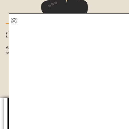
ONLINE HUIDCONSULT
Vanaf nu kan je ook online bij Mijn Huidcoach terecht! Deze huidbegeleiding
op afstand begint met een gratis kennismaking.
VANAF NU BESCHIKBAAR
MELD JE AAN