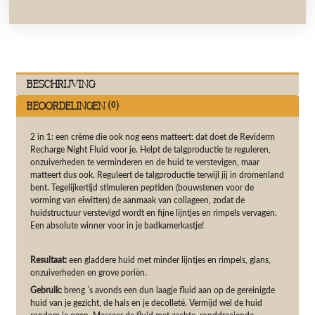
Beschrijving
Beoordelingen (0)
2 in 1: een crème die ook nog eens matteert: dat doet de Reviderm
Recharge Night Fluid voor je. Helpt de talgproductie te reguleren,
onzuiverheden te verminderen en de huid te verstevigen, maar
matteert dus ook. Reguleert de talgproductie terwijl jij in dromenland
bent. Tegelijkertijd stimuleren peptiden (bouwstenen voor de
vorming van eiwitten) de aanmaak van collageen, zodat de
huidstructuur verstevigd wordt en fijne lijntjes en rimpels vervagen.
Een absolute winner voor in je badkamerkastje!
Resultaat:
een gladdere huid met minder lijntjes en rimpels, glans,
onzuiverheden en grove poriën.
Gebruik:
breng ’s avonds een dun laagje fluid aan op de gereinigde
huid van je gezicht, de hals en je decolleté. Vermijd wel de huid