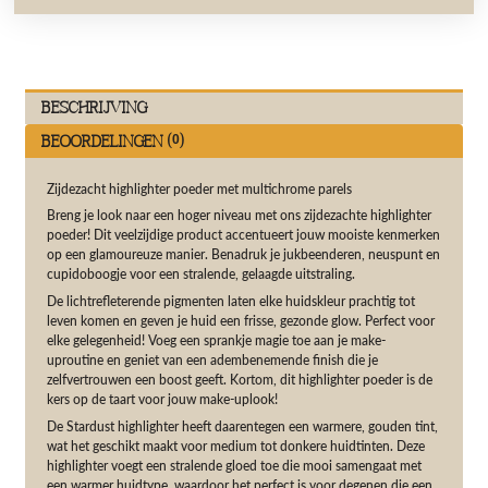
Beschrijving
Beoordelingen (0)
Zijdezacht highlighter p
oeder met multichrome parels
Breng je look naar een hoger niveau met ons zijdezachte highlighter
poeder! Dit veelzijdige product accentueert jouw mooiste kenmerken
op een glamoureuze manier. Benadruk je jukbeenderen, neuspunt en
cupidoboogje voor een stralende, gelaagde uitstraling.
De lichtrefleterende pigmenten laten elke huidskleur prachtig tot
leven komen en geven je huid een frisse, gezonde glow. Perfect voor
elke gelegenheid! Voeg een sprankje magie toe aan je make-
uproutine en geniet van een adembenemende finish die je
zelfvertrouwen een boost geeft. Kortom, dit highlighter poeder is de
kers op de taart voor jouw make-uplook!
De Stardust highlighter heeft daarentegen een warmere, gouden tint,
wat het geschikt maakt voor medium tot donkere huidtinten. Deze
highlighter voegt een stralende gloed toe die mooi samengaat met
een warmer huidtype, waardoor het perfect is voor degenen die een