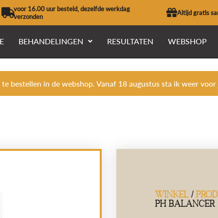
voor 16.00 uur besteld, dezelfde werkdag
Altijd gratis s
verzonden
E
BEHANDELINGEN
RESULTATEN
WEBSHOP
 te bestellen in de webshop. Vanaf 18 augustus sta ik weer voor je
WINKEL
/
PRO
PH BALANCER