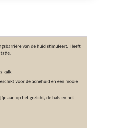
gsbarrière van de huid stimuleert. Heeft
tatie.
s kalk.
geschikt voor de acnehuid en een mooie
fje aan op het gezicht, de hals en het