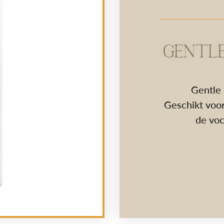
GENTLE
Gentle 
Geschikt voor
de vo