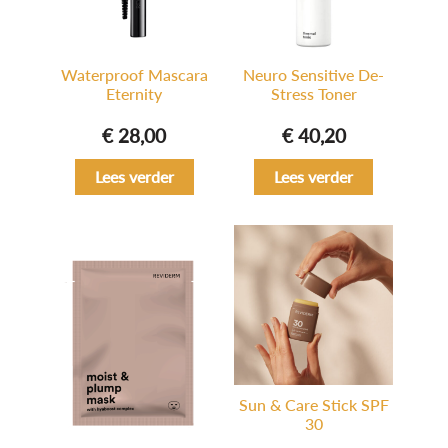
Waterproof Mascara
Neuro Sensitive De-
Eternity
Stress Toner
€
28,00
€
40,20
Lees verder
Lees verder
Sun & Care Stick SPF
30