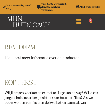
Ga
voor 16.00 uur besteld,
Gratis verzending vanaf
naar
dezelfde werkdag
Altijd gratis samples
€50,-
verzonden
de
inhoud
Menu
0
Winkel
REVIDERM
Hier komt meer informatie over de producten
KOPTEKST
Wil jij rimpels voorkomen en met anti age aan de slag? Wil je een
jongere huid, maar ben je niet toe aan botox of fillers? Als we
ouder worden verminderen de kwaliteit en aanmaak van