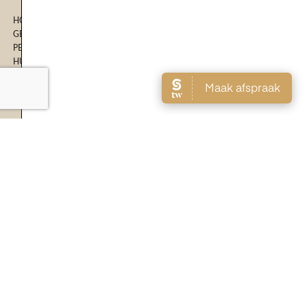
HOME
GEZICHTSBEHANDELINGEN
PERMANENTE MAKE-UP
HUIDVERBETERINGSTRAJECT
ACNE BEHANDELING
WEBSHOP
RESULTATEN
Openinstijden
Maandag: 09.00 - 15.00 | 18.30 - 21.30
Dinsdag: 09.00 - 15.00
Woensdag: 09.00 - 15.00
Donderdag: 09.00 - 15.00
Vrijdag: 10.00 - 15.00
GEGEVENS
info@mijnhuidcoach.nl
+31 6 24664714
Stationssingel 30