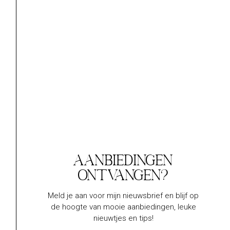
REFRESH EYE GEL
PH MANAGER
€
39,40
€
62,80
Lees verder
Lees verder
Aanbiedingen
ontvangen?
Meld je aan voor mijn nieuwsbrief en blijf op
de hoogte van mooie aanbiedingen, leuke
GENTLE PH
THERMAL TONIC
nieuwtjes en tips!
BALANCER