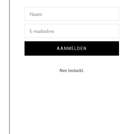
€
33,00
€
32,00
Naam
Lees verder
Lees verder
E-
mail
AANMELDEN
Nee bedankt.
CLEANSING MILK
€
33,00
Lees verder