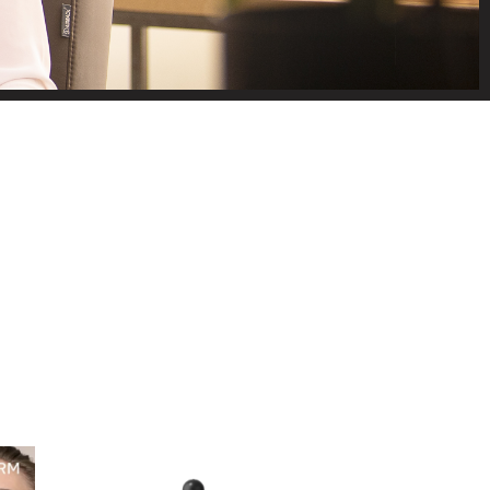
EN VAN
an de zijkant om op
e gewoon een vraag?