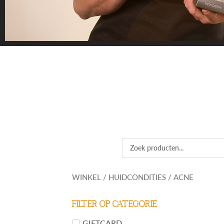
VIND 
Vind je het lastig
huidprobleem of pr
Search
...
WINKEL
/
HUIDCONDITIES
/ ACNE
Filter op categorie
GIFTCARD