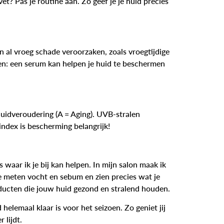
vet? Pas je routine aan. Zo geef je je huid precies
an al vroeg schade veroorzaken, zoals vroegtijdige
en: een serum kan helpen je huid te beschermen
huidveroudering (A = Aging). UVB-stralen
index is bescherming belangrijk!
s waar ik je bij kan helpen. In mijn salon maak ik
e meten vocht en sebum en zien precies wat je
oducten die jouw huid gezond en stralend houden.
helemaal klaar is voor het seizoen. Zo geniet jij
 lijdt.