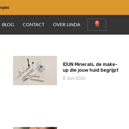
amples
0
Winkelwage
BLOG
CONTACT
OVER LINDA
IDUN Minerals, de make-
up die jouw huid begrijpt
8 Juni 2026