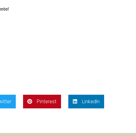
ente!
witter
Pinterest
LinkedIn