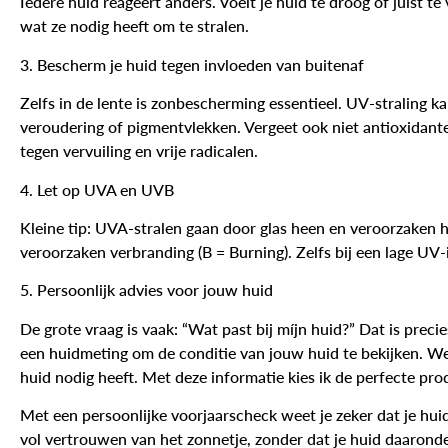
Iedere huid reageert anders. Voelt je huid te droog of juist te 
wat ze nodig heeft om te stralen.
3. Bescherm je huid tegen invloeden van buitenaf
Zelfs in de lente is zonbescherming essentieel. UV-straling k
veroudering of pigmentvlekken. Vergeet ook niet antioxidant
tegen vervuiling en vrije radicalen.
4. Let op UVA en UVB
Kleine tip: UVA-stralen gaan door glas heen en veroorzaken 
veroorzaken verbranding (B = Burning). Zelfs bij een lage UV-
5. Persoonlijk advies voor jouw huid
De grote vraag is vaak: “Wat past bij míjn huid?” Dat is precie
een huidmeting om de conditie van jouw huid te bekijken. W
huid nodig heeft. Met deze informatie kies ik de perfecte pr
Met een persoonlijke voorjaarscheck weet je zeker dat je huid 
vol vertrouwen van het zonnetje, zonder dat je huid daaronder