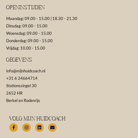
Openinstijden
Maandag: 09.00 - 15.00 | 18.30 - 21.30
Dinsdag: 09.00 - 15.00
Woensdag: 09.00 - 15.00
Donderdag: 09.00 - 15.00
Vrijdag: 10.00 - 15.00
GEGEVENS
info@mijnhuidcoach.nl
+31 6 24664714
Stationssingel 30
2652 HR
Berkel en Rodenrijs
Volg Mijn Huidcoach
F
I
L
E
a
n
i
n
c
s
n
v