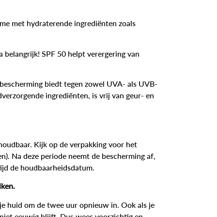
ème
met hydraterende ingrediënten zoals
 belangrijk! SPF 50 helpt verergering van
 bescherming
biedt tegen zowel
UVA- als UVB-
erzorgende ingrediënten, is vrij van geur- en
oudbaar. Kijk op de verpakking voor het
en). Na deze periode neemt de bescherming af,
ltijd de houdbaarheidsdatum.
iken.
je huid om de twee uur opnieuw in. Ook als je
et eeuwig blijft. Dus wees voorzichtig en