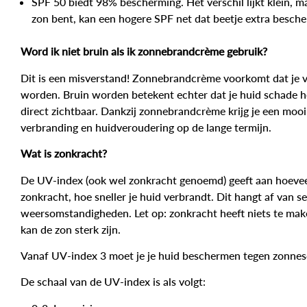
SPF 50
biedt 98% bescherming. Het verschil lijkt klein, ma
zon bent, kan een hogere SPF net dat beetje extra besch
Word ik niet bruin als ik zonnebrandcrème gebruik?
Dit is een misverstand! Zonnebrandcrème voorkomt dat je v
worden. Bruin worden betekent echter dat je huid schade he
direct zichtbaar. Dankzij zonnebrandcrème krijg je een mooi 
verbranding en huidveroudering op de lange termijn.
Wat is zonkracht?
De
UV-index
(ook wel zonkracht genoemd) geeft aan hoeveel
zonkracht, hoe sneller je huid verbrandt. Dit hangt af van sei
weersomstandigheden. Let op: zonkracht heeft niets te mak
kan de zon sterk zijn.
Vanaf
UV-index 3
moet je je huid beschermen tegen zonnes
De schaal van de UV-index is als volgt: