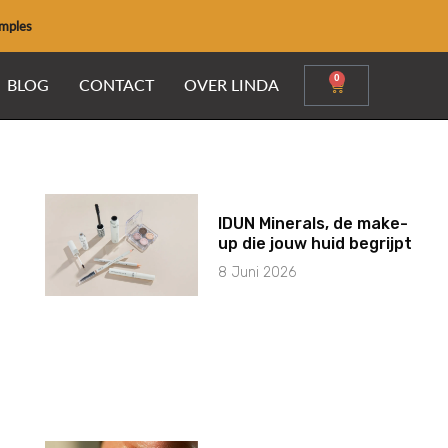
amples
0
Winkelwage
BLOG
CONTACT
OVER LINDA
IDUN Minerals, de make-
up die jouw huid begrijpt
8 Juni 2026