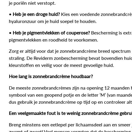
je poriën niet verstopt.
•
Heb je een droge huid?
Kies een
voedende zonnebrandcr
hyaluronzuur om je huid soepel te houden.
•
Heb je pigmentvlekken of couperose?
Bescherming is extra
pigmentvlekken en roodheid te voorkomen.
Zorg er altijd voor dat je zonnebrandcrème
breed spectrum
straling
. De
Reviderm zonbescherming
bevat bovendien huidv
kleurstoffen en veilig voor de meest gevoelige huid.
Hoe lang is zonnebrandcrème houdbaar?
De meeste zonnebrandcrèmes zijn na opening
12 maanden
h
symbool van een geopend potje en de letter ‘M’ (van maand
dus gebruik je zonnebrandcrème op tijd op en controleer a
Een veelgemaakte fout is te weinig zonnebrandcrème gebru
Breng minstens een eetlepel per lichaamsdeel aan en smeer 
zwemt of zweet! Veel mensen vergeten dat de bescherming ni