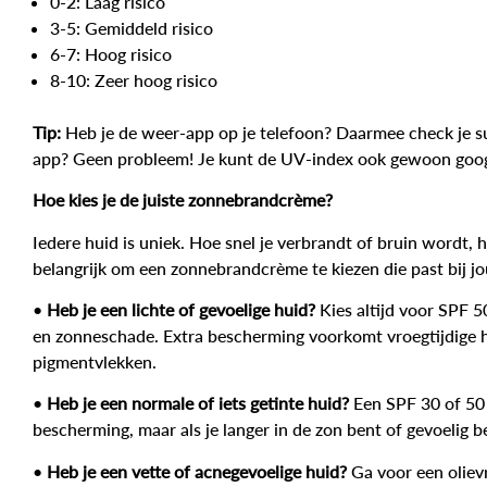
0-2: Laag risico
3-5: Gemiddeld risico
6-7: Hoog risico
8-10: Zeer hoog risico
Tip:
Heb je de weer-app op je telefoon? Daarmee check je su
app? Geen probleem! Je kunt de
UV-index
ook gewoon goog
Hoe kies je de juiste zonnebrandcrème?
Iedere huid is uniek. Hoe snel je verbrandt of bruin wordt, 
belangrijk om een zonnebrandcrème te kiezen die past bij jou
•
Heb je een lichte of gevoelige huid?
Kies altijd voor
SPF 5
en zonneschade. Extra bescherming voorkomt vroegtijdige h
pigmentvlekken.
•
Heb je een normale of iets getinte huid?
Een
SPF 30 of 50
bescherming, maar als je langer in de zon bent of gevoelig 
•
Heb je een vette of acnegevoelige huid?
Ga voor een
olie