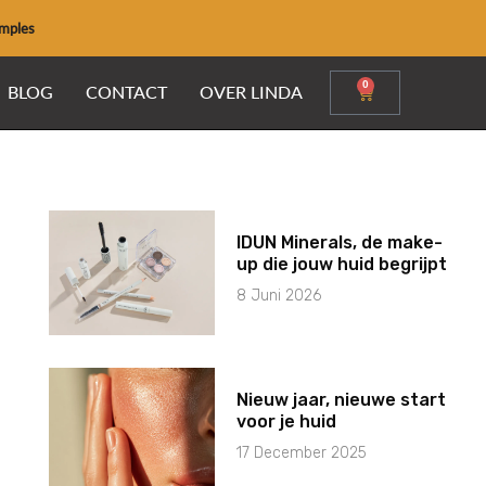
amples
0
Winkelwage
BLOG
CONTACT
OVER LINDA
IDUN Minerals, de make-
up die jouw huid begrijpt
8 Juni 2026
Nieuw jaar, nieuwe start
voor je huid
17 December 2025