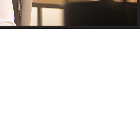
EN VAN
an de zijkant om op
e gewoon een vraag?