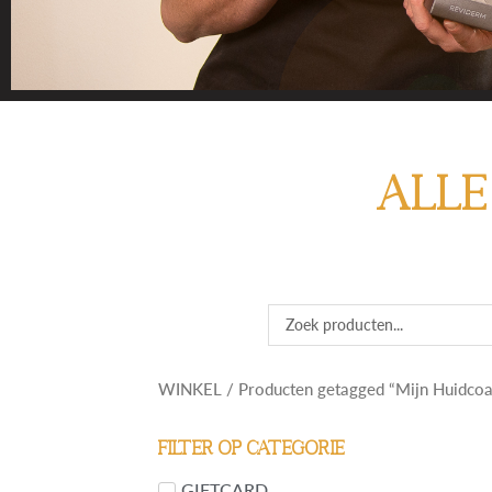
VIND 
ALLE
Vind je het lastig
huidprobleem of pr
Search
...
WINKEL
/ Producten getagged “Mijn Huidco
Filter op categorie
GIFTCARD