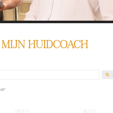
HIER ALLE PRODUCT
 Mijn Huidcoach
MIJN HUIDCOACH
 om het juiste product te kiezen? Gebruik de filter a
oduct te zoeken. En heb je advies nodig? Of heb j
Laat het me weten!
ach”
Contact met Linda