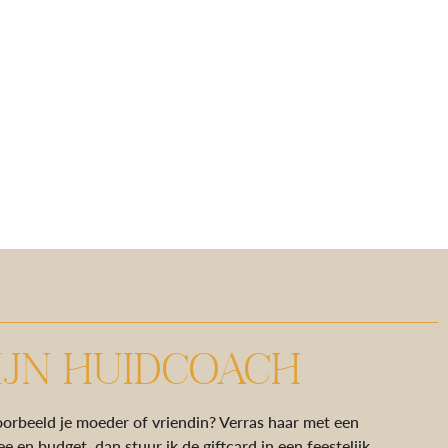
IJN HUIDCOACH
oorbeeld je moeder of vriendin? Verras haar met een
 en budget, dan stuur ik de giftcard in een feestelijk