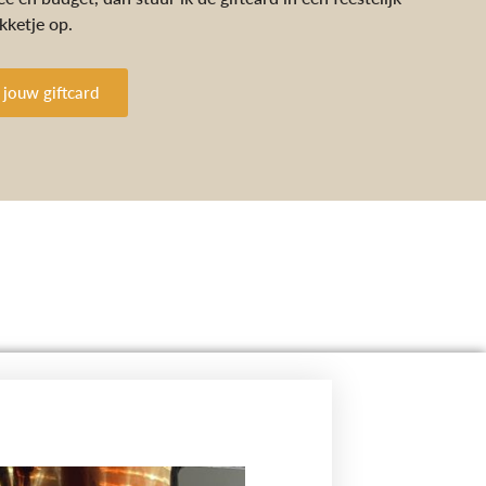
kketje op.
 jouw giftcard