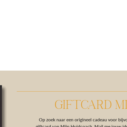
GIFTCARD M
Op zoek naar een origineel cadeau voor bijv
giftcard van Mijn Huidcoach. Mail me jouw idee