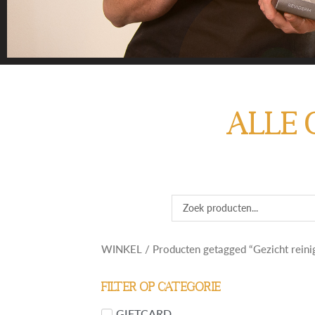
VIND 
ALLE 
Vind je het lastig
huidprobleem of pr
Search
...
WINKEL
/ Producten getagged “Gezicht reini
Filter op categorie
GIFTCARD