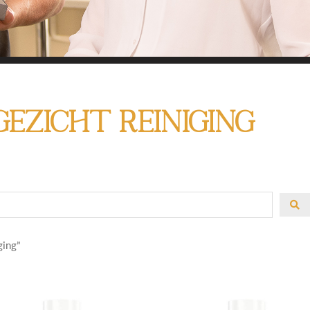
HIER ALLE PRODUCT
Gezicht reiniging
MIJN HUIDCOACH
 om het juiste product te kiezen? Gebruik de filter a
oduct te zoeken. En heb je advies nodig? Of heb j
Laat het me weten!
ging”
Contact met Linda