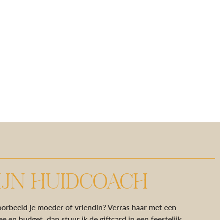
IJN HUIDCOACH
oorbeeld je moeder of vriendin? Verras haar met een
 en budget, dan stuur ik de giftcard in een feestelijk