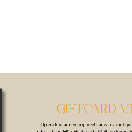
GIFTCARD M
Op zoek naar een origineel cadeau voor bijv
giftcard van Mijn Huidcoach. Mail me jouw idee