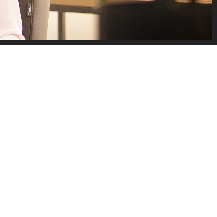
EN VAN
an de zijkant om op
e gewoon een vraag?