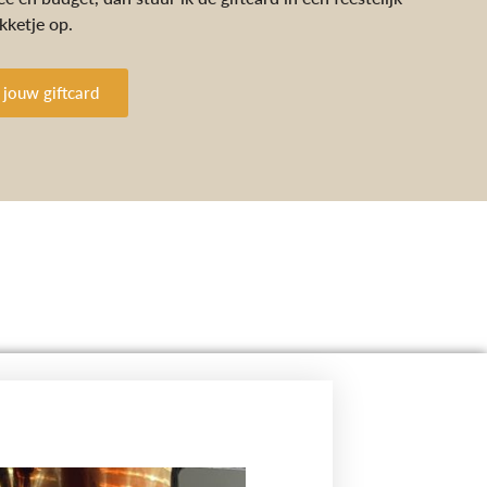
kketje op.
 jouw giftcard