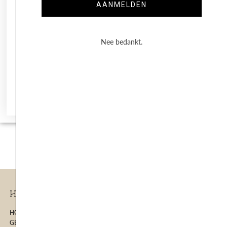
AANMELDEN
Nee bedankt.
Volg op Instagram
Handige Links
HOME
GEZICHTSBEHANDELINGEN