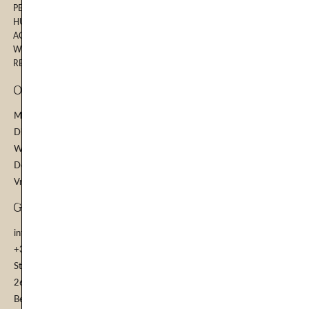
PERMANENTE MAKE-UP
HUIDVERBETERINGSTRAJECT
ACNE BEHANDELING
WEBSHOP
RESULTATEN
Openinstijden
Maandag: 09.00 - 15.00 | 18.30 - 21.30
Dinsdag: 09.00 - 15.00
Woensdag: 09.00 - 15.00
Donderdag: 09.00 - 15.00
Vrijdag: 10.00 - 15.00
GEGEVENS
info@mijnhuidcoach.nl
+31 6 24664714
Stationssingel 30
2652 HR
Berkel en Rodenrijs