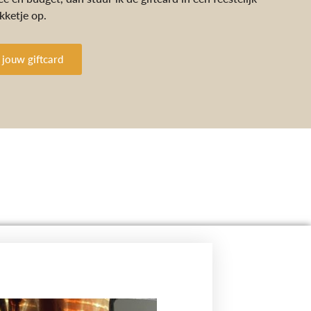
kketje op.
 jouw giftcard