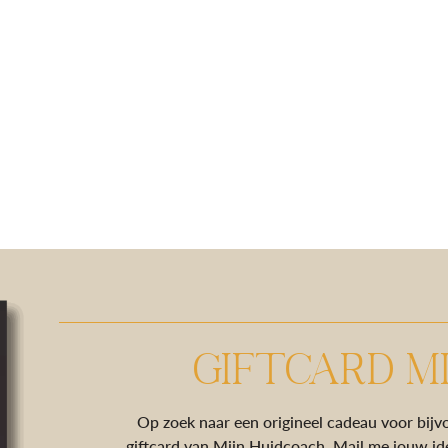
GIFTCARD M
Op zoek naar een origineel cadeau voor bijv
giftcard van Mijn Huidcoach. Mail me jouw idee