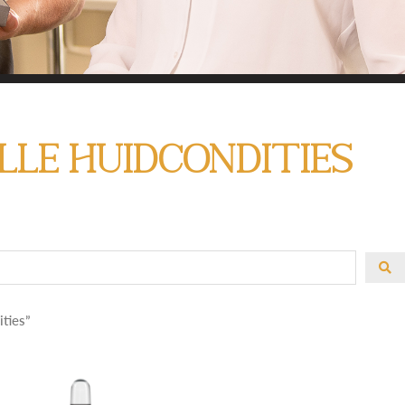
HIER ALLE PRODUCT
lle huidcondities
MIJN HUIDCOACH
 om het juiste product te kiezen? Gebruik de filter a
oduct te zoeken. En heb je advies nodig? Of heb j
Laat het me weten!
ities”
Contact met Linda